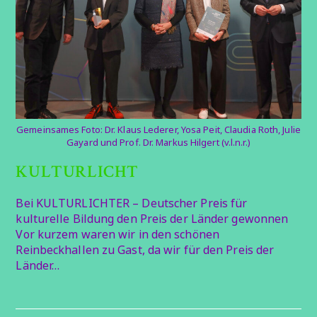
Gemeinsames Foto: Dr. Klaus Lederer, Yosa Peit, Claudia Roth, Julie
Gayard und Prof. Dr. Markus Hilgert (v.l.n.r.)
KULTURLICHT
Bei KULTURLICHTER – Deutscher Preis für
kulturelle Bildung den Preis der Länder gewonnen
Vor kurzem waren wir in den schönen
Reinbeckhallen zu Gast, da wir für den Preis der
Länder…