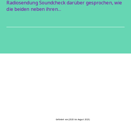
Radiosendung Soundcheck darüber gesprochen, wie
die beiden neben ihren…
Gefördert von (2020 bis August 2023)